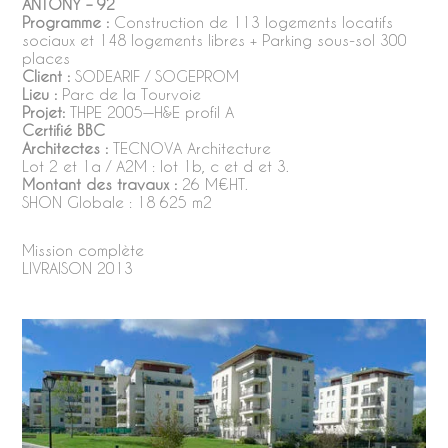
ANTONY – 92
Programme :
Construction de 113 logements locatifs
sociaux et 148 logements libres + Parking sous-sol 300
places
Client :
SODEARIF / SOGEPROM
Lieu :
Parc de la Tourvoie
Projet:
THPE 2005—H&E profil A
Certifié BBC
Architectes :
TECNOVA Architecture
Lot 2 et 1a / A2M : lot 1b, c et d et 3.
Montant des travaux :
26 M€HT.
SHON Globale : 18 625 m2
Mission complète
LIVRAISON 2013