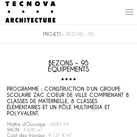
PROJETS
»
BEZONS – 95
BEZONS – 95
ÉQUIPEMENTS
PROGRAMME : CONSTRUCTION D’UN GROUPE
SCOLAIRE ZAC COEUR DE VILLE COMPRENANT 8
CLASSES DE MATERNELLE, 8 CLASSES
ÉLÉMENTAIRES ET UN PÔLE MULTIMÉDIA ET
POLYVALENT.
Maître d’Ouvrage :
SADEV 94
SHON
: 4 600 m²
Coût des travaux :
9,137 € HT