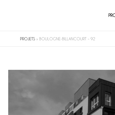
PR
PROJETS
»
BOULOGNE-BILLANCOURT – 92