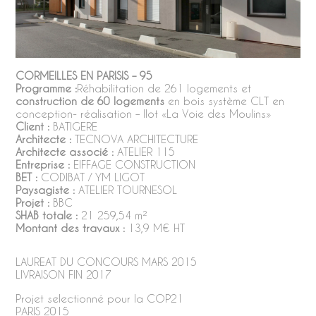
CORMEILLES EN PARISIS – 95
Programme :
Réhabilitation de 261 logements et
construction de 60 logements
en bois système CLT en
conception- réalisation – Ilot «La Voie des Moulins»
Client :
BATIGERE
Architecte :
TECNOVA ARCHITECTURE
Architecte associé :
ATELIER 115
Entreprise :
EIFFAGE CONSTRUCTION
BET :
CODIBAT / YM LIGOT
Paysagiste :
ATELIER TOURNESOL
Projet :
BBC
SHAB totale :
21 259,54 m²
Montant des travaux :
13,9 M€ HT
LAUREAT DU CONCOURS MARS 2015
LIVRAISON FIN 2017
Projet selectionné pour la COP21
PARIS 2015