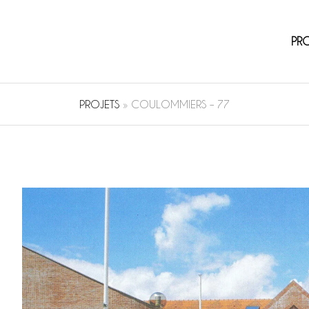
PR
PROJETS
»
COULOMMIERS – 77