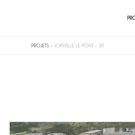
PR
PROJETS
»
JOINVILLE LE PONT – 38