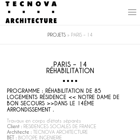
PROJETS
»
PARIS – 14
PARIS – 14
RÉHABILITATION
PROGRAMME : RÉHABILITATION DE 85
LOGEMENTS RÉSIDENCE << NOTRE DAME DE
BON SECOURS >>DANS LE 14ÉME
ARRONDISSEMENT .
Travaux en corps d’états séparés
Client :
RESIDENCES SOCIALES DE FRANCE
Architecte :
TECNOVA ARCHITECTURE
BET :
BIOTOPE INGENIERIE