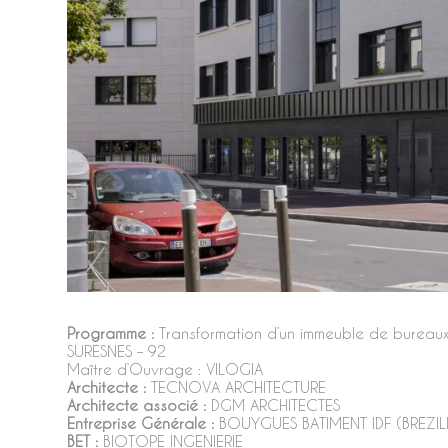
Programme :
Transformation d’un immeuble de bureaux
SURESNES – 92
Maître d’Ouvrage :
VILOGIA
Architecte :
TECNOVA ARCHITECTURE
Architecte associé :
DGM ARCHITECTES
Entreprise Générale :
BOUYGUES BATIMENT IDF (BREZI
BET :
BIOTOPE INGENIERIE