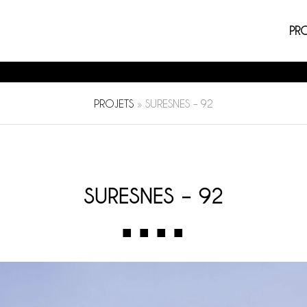
PR
PROJETS
»
SURESNES – 92
SURESNES – 92