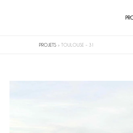
PR
PROJETS
»
TOULOUSE – 31