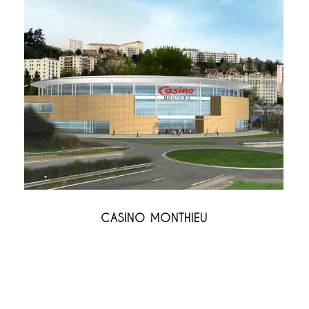
s Articles
Nos Derniers Projets
Témoin du hall d’entrée de
Massy
20 février 2026
CASINO MONTHIEU
Lauréat Gentilly
29 mars 2025
Lauréat Nanterre
17 octobre 2024