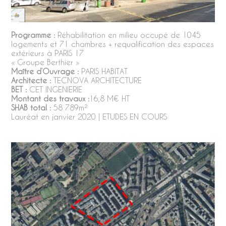
Programme :
Réhabilitation en milieu occupé de 1045
logements et 71 chambres + requalification des espaces
extérieurs à PARIS 17
« Groupe Berthier »
Maître d’Ouvrage :
PARIS HABITAT
Architecte :
TECNOVA ARCHITECTURE
BET :
CET INGENIERIE
Montant des travaux :
16,8 M€ HT
SHAB total :
58 789m²
Lauréat en janvier 2020 | ETUDES EN COURS